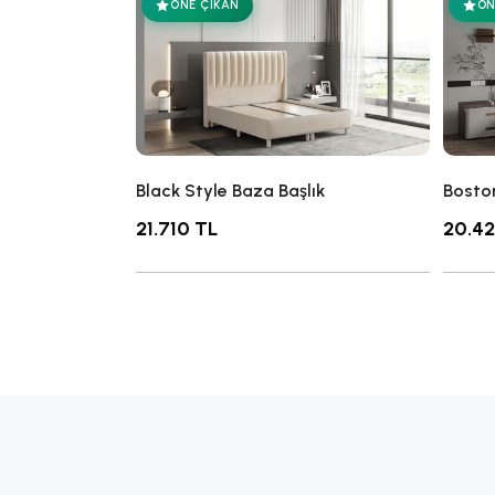
ÖNE ÇIKAN
ÖN
Black Style Baza Başlık
Boston
21.710 TL
20.42