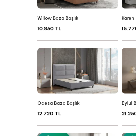
Willow Baza Başlık
Karen 
10.850 TL
15.77
Odesa Baza Başlık
Eylül 
12.720 TL
21.25