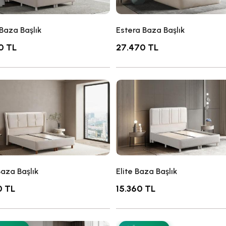
Baza Başlık
Estera Baza Başlık
0 TL
27.470 TL
Baza Başlık
Elite Baza Başlık
0 TL
15.360 TL