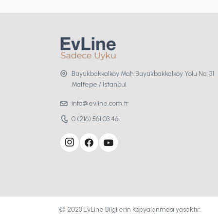
Büyükbakkalköy Mah.Büyükbakkalköy Yolu No: 31
Maltepe / İstanbul
info@evline.com.tr
0 (216) 561 03 46
© 2023 EvLine Bilgilerin Kopyalanması yasaktır.