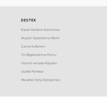
DESTEK
Kişisel Verilerin Korunması
Müşteri Aydınlatma Metni
Çerez Kullanımı
Ön Bilgilendirme Formu
Garanti ve İade Koşulları
Gizlilik Politikası
Mesafeli Satış Sözleşmesi