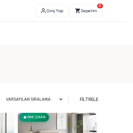
0
Giriş Yap
Sepetim
FİLTRELE
ÖNE ÇIKAN