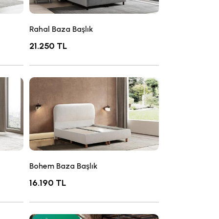
Rahal Baza Başlık
21.250 TL
Bohem Baza Başlık
16.190 TL