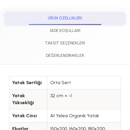
ÜRÜN ÖZELLIKLERI
İADE KOŞULLARI
TAKSIT SEÇENEKLERI
DEĞERLENDIRMELER
Yatak Sertliği
Orta Sert
Yatak
32 cm + -1
Yüksekliği
Yatak Cinsi
At Yelesi Organik Yatak
Ebatlar
150x200, 160x200, 180x200,